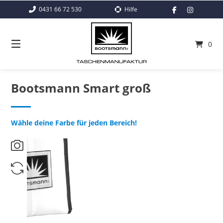
Springe
0431 66 72 530
Hilfe
zum
Inhalt
0
Bootsmann Smart groß
Wähle deine Farbe für jeden Bereich!