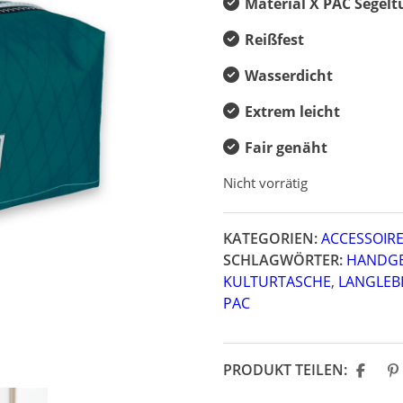
Material X PAC Segelt
Reißfest
Wasserdicht
Extrem leicht
Fair genäht
Nicht vorrätig
KATEGORIEN:
ACCESSOIR
SCHLAGWÖRTER:
HANDGE
KULTURTASCHE
,
LANGLEB
PAC
PRODUKT TEILEN: