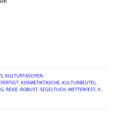
uch
ES
,
KULTURTASCHEN
FERTIGT
,
KOSMETIKTASCHE
,
KULTURBEUTEL
,
IG
,
REISE
,
ROBUST
,
SEGELTUCH
,
WETTERFEST
,
X-