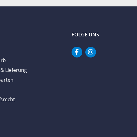
FOLGE UNS
orb
& Lieferung
sarten
srecht