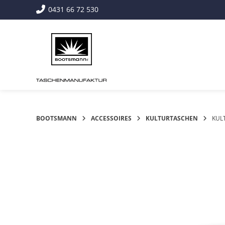
Springe
0431 66 72 530
zum
Inhalt
BOOTSMANN
ACCESSOIRES
KULTURTASCHEN
KUL