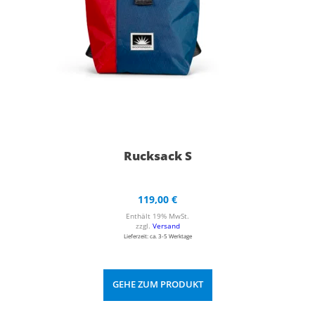
Rucksack S
119,00
€
Enthält 19% MwSt.
zzgl.
Versand
Lieferzeit: ca. 3-5 Werktage
GEHE ZUM PRODUKT