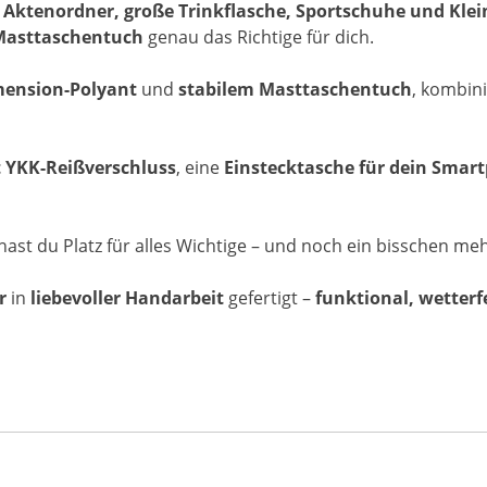
n
Aktenordner, große Trinkflasche, Sportschuhe und Kle
Masttaschentuch
genau das Richtige für dich.
mension-Polyant
und
stabilem Masttaschentuch
, kombin
 YKK-Reißverschluss
, eine
Einstecktasche für dein Smar
hast du Platz für alles Wichtige – und noch ein bisschen meh
r
in
liebevoller Handarbeit
gefertigt –
funktional, wetterf