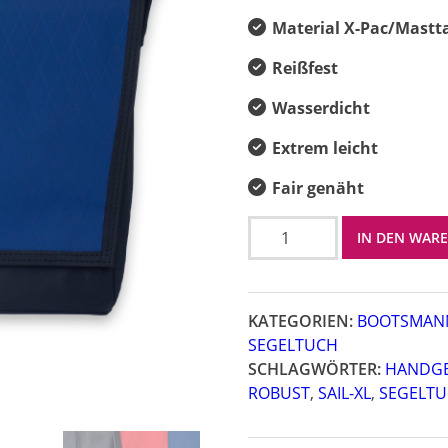
Material X-Pac/Mastt
Reißfest
Wasserdicht
Extrem leicht
Fair genäht
Sail
IN DEN WAR
XL
Menge
KATEGORIEN:
BOOTSMANN
SEGELTUCH
SCHLAGWÖRTER:
HANDG
ROBUST
,
SAIL-XL
,
SEGELT