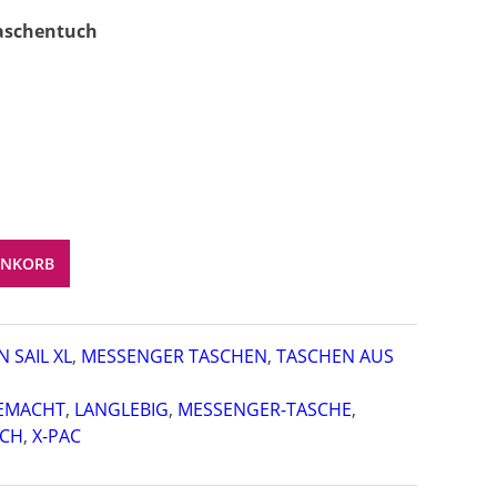
aschentuch
ENKORB
 SAIL XL
,
MESSENGER TASCHEN
,
TASCHEN AUS
EMACHT
,
LANGLEBIG
,
MESSENGER-TASCHE
,
UCH
,
X-PAC