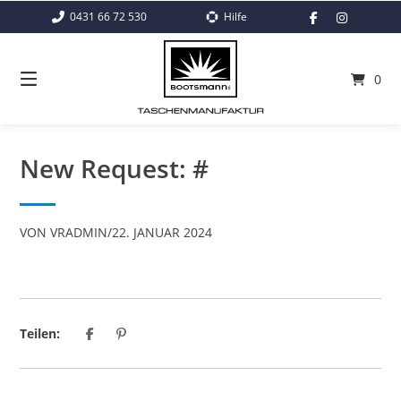
Springe
0431 66 72 530
Hilfe
zum
Inhalt
0
New Request: #
VON
VRADMIN
/
22. JANUAR 2024
Teilen: