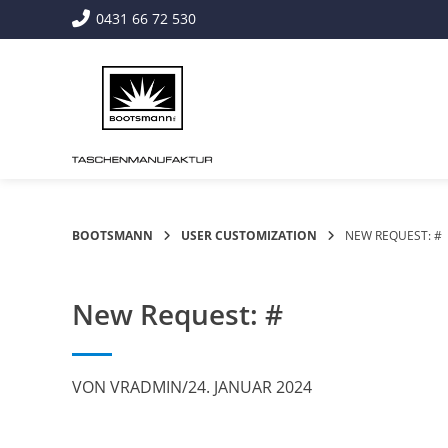
Springe
0431 66 72 530
zum
Inhalt
BOOTSMANN
USER CUSTOMIZATION
NEW REQUEST: #
New Request: #
VON
VRADMIN
/
24. JANUAR 2024