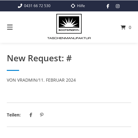
Springe
0431 66 72 530
Hilfe
zum
Inhalt
0
New Request: #
VON
VRADMIN
/
11. FEBRUAR 2024
Teilen: