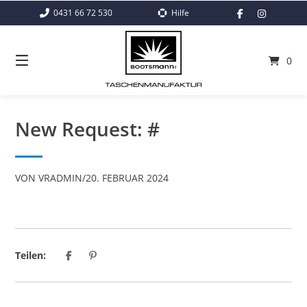
Springe
0431 66 72 530
Hilfe
zum
Inhalt
0
New Request: #
VON
VRADMIN
/
20. FEBRUAR 2024
Teilen: