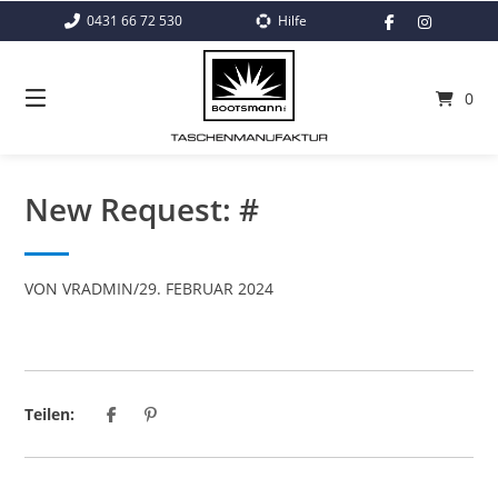
Springe
0431 66 72 530
Hilfe
zum
Inhalt
0
New Request: #
VON
VRADMIN
/
29. FEBRUAR 2024
Teilen: