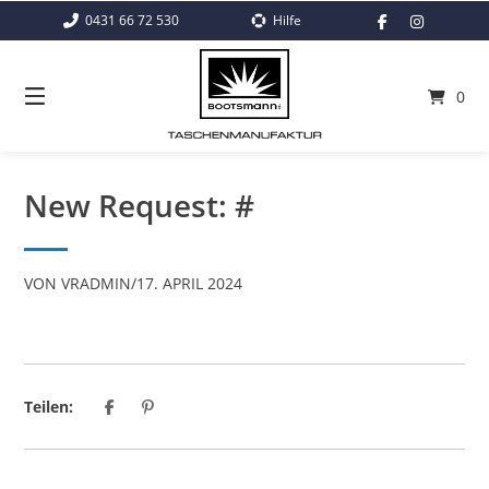
Springe
0431 66 72 530
Hilfe
zum
Inhalt
0
New Request: #
VON
VRADMIN
/
17. APRIL 2024
Teilen: