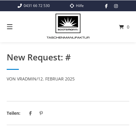
Springe
0431 66 72 530
Hilfe
zum
Inhalt
0
New Request: #
VON
VRADMIN
/
12. FEBRUAR 2025
Teilen: