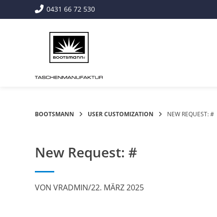
Springe
0431 66 72 530
zum
Inhalt
BOOTSMANN
USER CUSTOMIZATION
NEW REQUEST: #
New Request: #
VON
VRADMIN
/
22. MÄRZ 2025