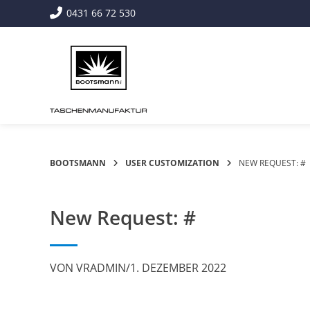
Springe
0431 66 72 530
zum
Inhalt
BOOTSMANN
USER CUSTOMIZATION
NEW REQUEST: #
New Request: #
VON
VRADMIN
/
1. DEZEMBER 2022