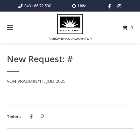
Springe
0431 66 72 530
Hilfe
zum
Inhalt
0
New Request: #
VON
VRADMIN
/
11. JULI 2025
Teilen: