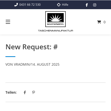
Springe
0431 66 72 530
Hilfe
zum
Inhalt
0
New Request: #
VON
VRADMIN
/
14. AUGUST 2025
Teilen: