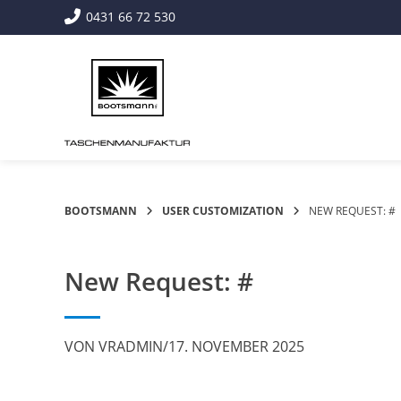
Springe
0431 66 72 530
zum
Inhalt
BOOTSMANN
USER CUSTOMIZATION
NEW REQUEST: #
New Request: #
VON
VRADMIN
/
17. NOVEMBER 2025