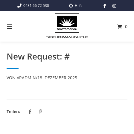
Springe
0431 66 72 530
Hilfe
zum
Inhalt
0
New Request: #
VON
VRADMIN
/
18. DEZEMBER 2025
Teilen: