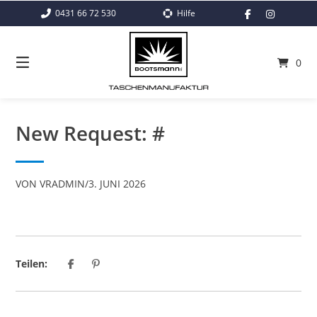
Springe
0431 66 72 530
Hilfe
zum
Inhalt
0
New Request: #
VON
VRADMIN
/
3. JUNI 2026
Teilen: