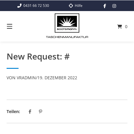
Springe
0431 66 72 530
Hilfe
zum
Inhalt
0
New Request: #
VON
VRADMIN
/
19. DEZEMBER 2022
Teilen: