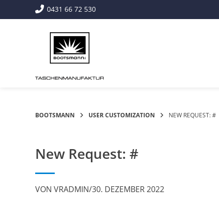
Springe
0431 66 72 530
zum
Inhalt
BOOTSMANN
USER CUSTOMIZATION
NEW REQUEST: #
New Request: #
VON
VRADMIN
/
30. DEZEMBER 2022