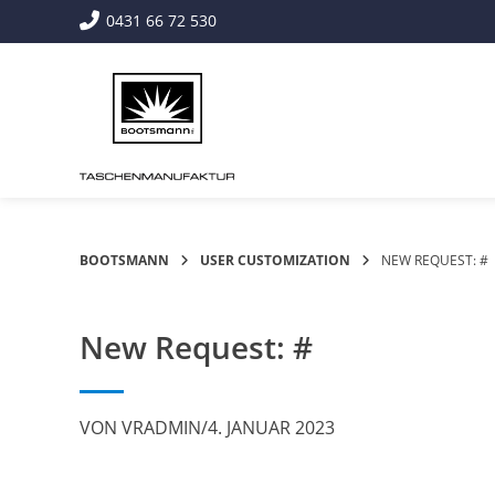
Springe
0431 66 72 530
zum
Inhalt
BOOTSMANN
USER CUSTOMIZATION
NEW REQUEST: #
New Request: #
VON
VRADMIN
/
4. JANUAR 2023