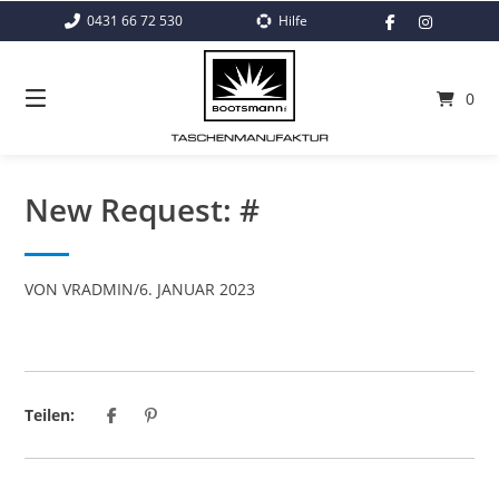
Springe
0431 66 72 530
Hilfe
zum
Inhalt
0
New Request: #
VON
VRADMIN
/
6. JANUAR 2023
Teilen: