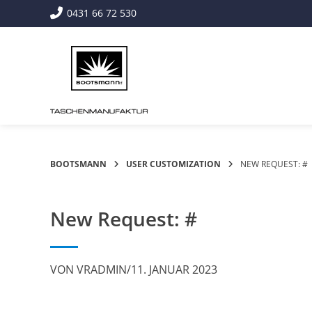
Springe
0431 66 72 530
zum
Inhalt
BOOTSMANN
USER CUSTOMIZATION
NEW REQUEST: #
New Request: #
VON
VRADMIN
/
11. JANUAR 2023