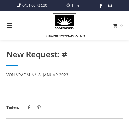
Springe
0431 66 72 530
Hilfe
zum
Inhalt
0
New Request: #
VON
VRADMIN
/
18. JANUAR 2023
Teilen: