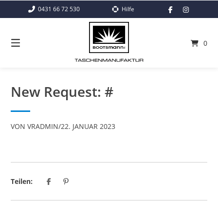
Springe
0431 66 72 530
Hilfe
zum
Inhalt
0
New Request: #
VON
VRADMIN
/
22. JANUAR 2023
Teilen: