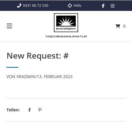
Springe
0431 66 72 530
Hilfe
zum
Inhalt
0
New Request: #
VON
VRADMIN
/
13. FEBRUAR 2023
Teilen: