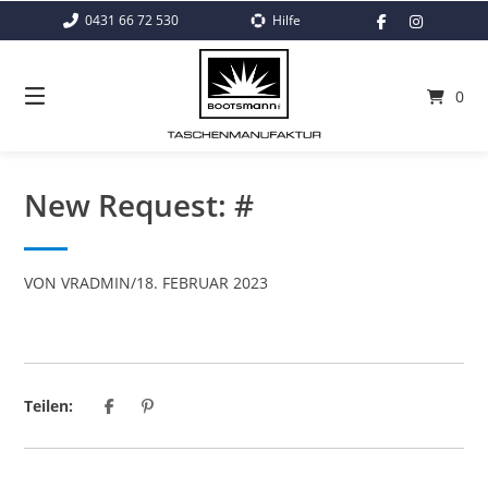
Springe
0431 66 72 530
Hilfe
zum
Inhalt
0
New Request: #
VON
VRADMIN
/
18. FEBRUAR 2023
Teilen: