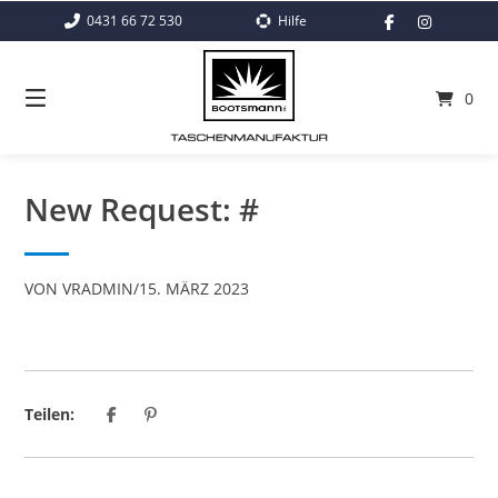
Springe
0431 66 72 530
Hilfe
zum
Inhalt
0
New Request: #
VON
VRADMIN
/
15. MÄRZ 2023
Teilen: