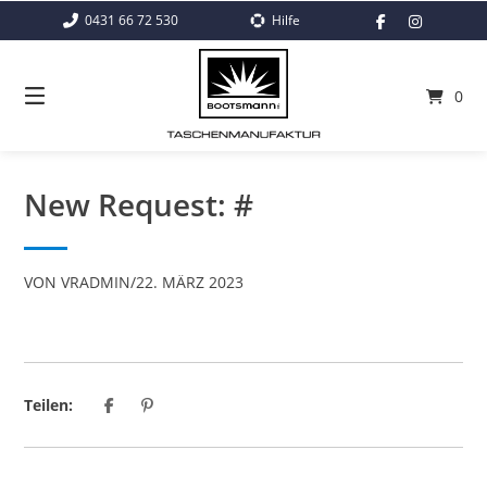
Springe
0431 66 72 530
Hilfe
zum
Inhalt
0
New Request: #
VON
VRADMIN
/
22. MÄRZ 2023
Teilen: