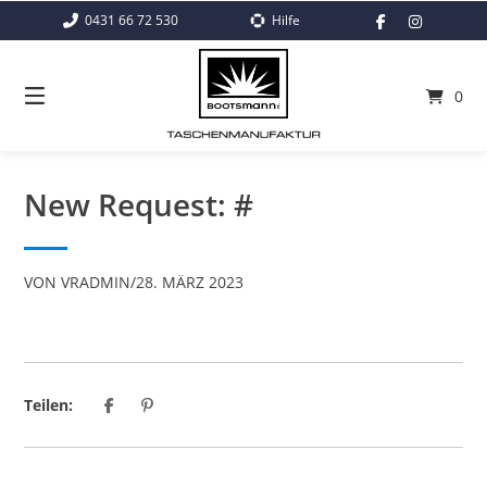
Springe
0431 66 72 530
Hilfe
zum
Inhalt
0
New Request: #
VON
VRADMIN
/
28. MÄRZ 2023
Teilen: