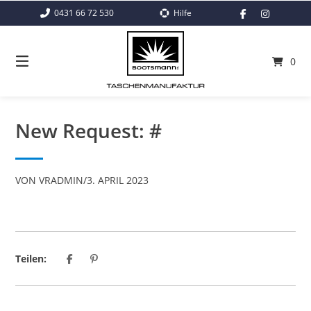
Springe
0431 66 72 530
Hilfe
zum
Inhalt
0
New Request: #
VON
VRADMIN
/
3. APRIL 2023
Teilen: