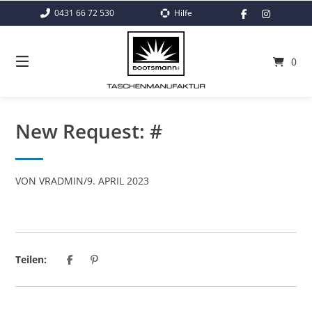
Springe
0431 66 72 530
Hilfe
zum
Inhalt
0
New Request: #
VON
VRADMIN
/
9. APRIL 2023
Teilen: