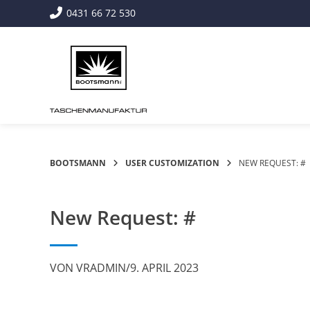
Springe
0431 66 72 530
zum
Inhalt
BOOTSMANN
USER CUSTOMIZATION
NEW REQUEST: #
New Request: #
VON
VRADMIN
/
9. APRIL 2023