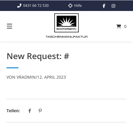
Springe
0431 66 72 530
Hilfe
zum
Inhalt
0
New Request: #
VON
VRADMIN
/
12. APRIL 2023
Teilen: