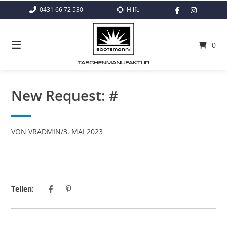
Springe
0431 66 72 530
Hilfe
zum
Inhalt
0
New Request: #
VON
VRADMIN
/
3. MAI 2023
Teilen: