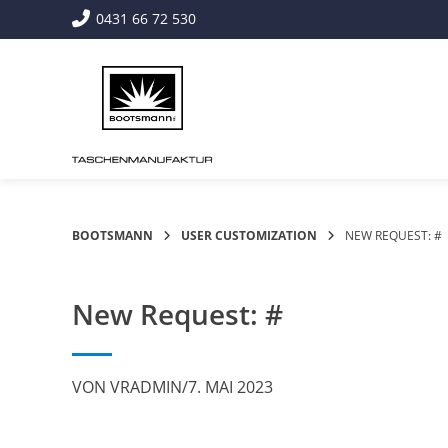
Springe
0431 66 72 530
zum
Inhalt
BOOTSMANN
USER CUSTOMIZATION
NEW REQUEST: #
New Request: #
VON
VRADMIN
/
7. MAI 2023