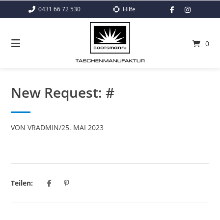
Springe
0431 66 72 530
Hilfe
zum
Inhalt
0
New Request: #
VON
VRADMIN
/
25. MAI 2023
Teilen: