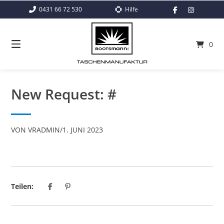
Springe
0431 66 72 530
Hilfe
zum
Inhalt
0
New Request: #
VON
VRADMIN
/
1. JUNI 2023
Teilen: