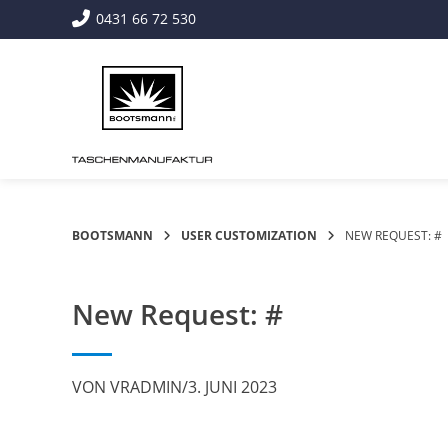
Springe
0431 66 72 530
zum
Inhalt
BOOTSMANN
USER CUSTOMIZATION
NEW REQUEST: #
New Request: #
VON
VRADMIN
/
3. JUNI 2023