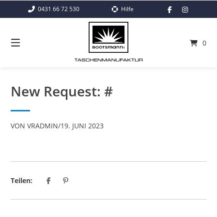
Springe
0431 66 72 530
Hilfe
zum
Inhalt
0
New Request: #
VON
VRADMIN
/
19. JUNI 2023
Teilen: