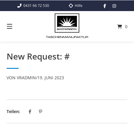
Springe
0431 66 72 530
Hilfe
zum
Inhalt
0
New Request: #
VON
VRADMIN
/
19. JUNI 2023
Teilen: