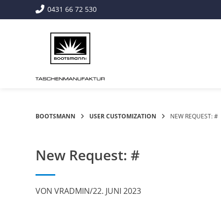
Springe
0431 66 72 530
zum
Inhalt
BOOTSMANN
USER CUSTOMIZATION
NEW REQUEST: #
New Request: #
VON
VRADMIN
/
22. JUNI 2023