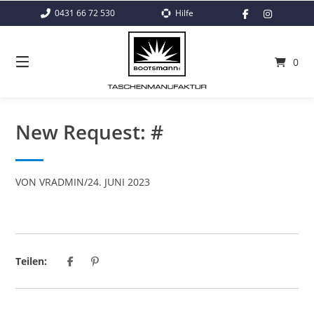
Springe
0431 66 72 530
Hilfe
zum
Inhalt
0
New Request: #
VON
VRADMIN
/
24. JUNI 2023
Teilen: