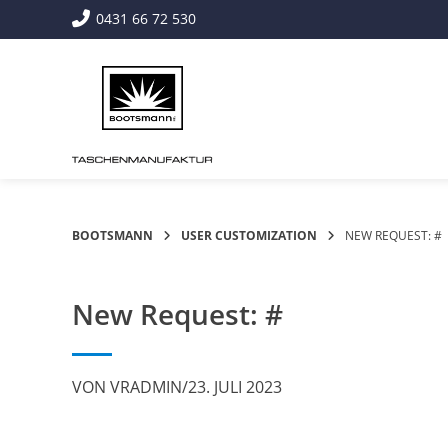
Springe
0431 66 72 530
zum
Inhalt
BOOTSMANN
USER CUSTOMIZATION
NEW REQUEST: #
New Request: #
VON
VRADMIN
/
23. JULI 2023