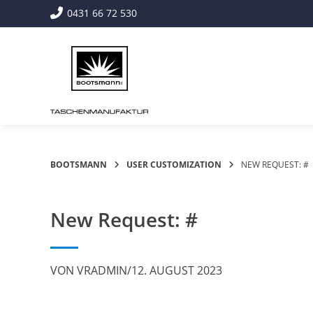
Springe
0431 66 72 530
zum
Inhalt
BOOTSMANN
USER CUSTOMIZATION
NEW REQUEST: #
New Request: #
VON
VRADMIN
/
12. AUGUST 2023