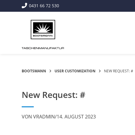
Springe
0431 66 72 530
zum
Inhalt
BOOTSMANN
USER CUSTOMIZATION
NEW REQUEST: #
New Request: #
VON
VRADMIN
/
14. AUGUST 2023