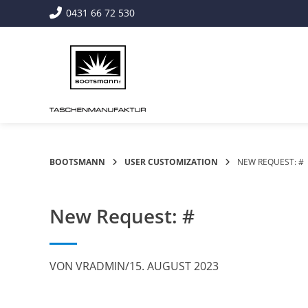
Springe
0431 66 72 530
zum
Inhalt
BOOTSMANN
USER CUSTOMIZATION
NEW REQUEST: #
New Request: #
VON
VRADMIN
/
15. AUGUST 2023