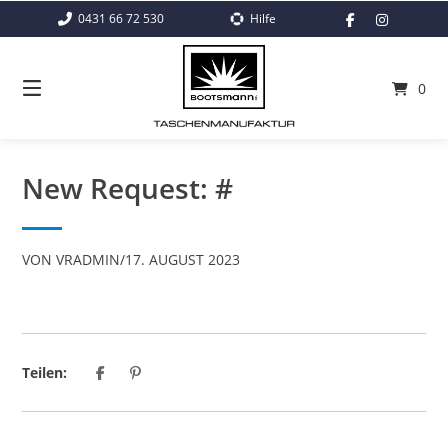
Springe
0431 66 72 530
Hilfe
zum
Inhalt
0
New Request: #
VON
VRADMIN
/
17. AUGUST 2023
Teilen: