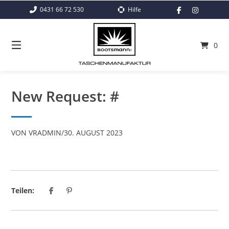
Springe
0431 66 72 530
Hilfe
zum
Inhalt
0
New Request: #
VON
VRADMIN
/
30. AUGUST 2023
Teilen: