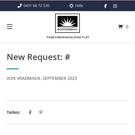
Springe
0431 66 72 530
Hilfe
zum
Inhalt
0
New Request: #
VON
VRADMIN
/
8. SEPTEMBER 2023
Teilen: